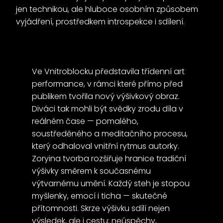
jen technikou, ale hluboce osobním způsobem
vyjádření, prostředkem introspekce i sdílení.
Ve Vnitroblocku představila třídenní art
performance, v rámci které přímo před
publikem tvořila nový výšivkový obraz.
Diváci tak mohli být svědky zrodu díla v
reálném čase — pomalého,
soustředěného a meditačního procesu,
který odhaloval vnitřní rytmus autorky.
Zoryina tvorba rozšiřuje hranice tradiční
výšivky směrem k současnému
výtvarnému umění. Každý steh je stopou
myšlenky, emocí i ticha — skutečné
přítomnosti. Skrze výšivku sdílí nejen
výsledek, ale i cestu: neúspěchy,