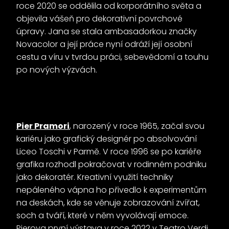
roce 2020 se oddělila od korporátního světa a
objevila vášeň pro dekorativní povrchové
úpravy. Jana se stala ambasadorkou značky
Novacolor a její práce nyní odráží její osobní
cestu a víru v tvrdou práci, sebevědomí a touhu
po nových výzvách.
Pier Pramori
,
narozený v roce 1965, začal svou
kariéru jako grafický designér po absolvování
Liceo Toschi v Parmě. V roce 1996 se po kariéře
grafika rozhodl pokračovat v rodinném podniku
jako dekoratér. Kreativní využití techniky
nepáleného vápna ho přivedlo k experimentům
na deskách, kde se věnuje zobrazování zvířat,
soch a tváří, které v něm vyvolávají emoce.
Pierova první výstava v roce 2022 v Teatro Verdi