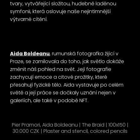
tvary, vytvářející složitou, hudebně laděnou
symfonii, která oslovuje naše nejintimnější
výtvarné cítění.
Aida Boldeanu
, rumunská fotografka žijící v
Praze, se zamilovala do toho, jak světlo dokáže
změnit náš pohled na svět. Její fotografie
zachycují emoce a citové prožitky, které
přesahují fyzické tělo. Aida vystavuje po celém
světě a její práce se dočkaly uznání nejen v
galeriích, ale také v podobě NFT.
Pier Pramori, Aida Boldeanu | The Braid | 100x150 |
30.000 CZK | Plaster and stencil, colored pencils