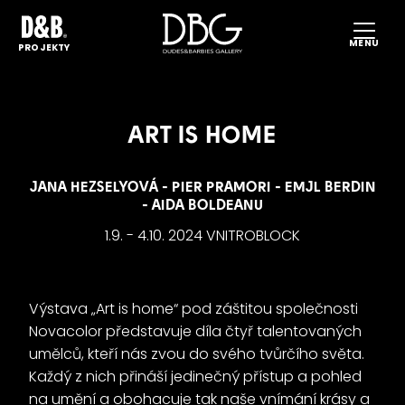
MENU
PROJEKTY
ART IS HOME
JANA HEZSELYOVÁ - PIER PRAMORI
-
EMJL BERDIN
- AIDA BOLDEANU
1.9. - 4.10. 2024 VNITROBLOCK
Výstava „Art is home“ pod záštitou společnosti
Novacolor představuje díla čtyř talentovaných
umělců, kteří nás zvou do svého tvůrčího světa.
P
Každý z nich přináší jedinečný přístup a pohled
na umění a obohacuje tak naše vnímání krásy a