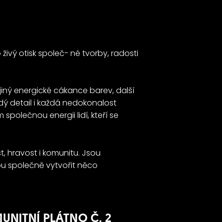
 živý otisk společ- né tvorby, radosti
jiný energické cákance barev, další
dý detail i každá nedokonalost
polečnou energii lidí, kteří se
t, hravost i komunitu. Jsou
hou společně vytvořit něco
UNITNÍ PLÁTNO Č. 2