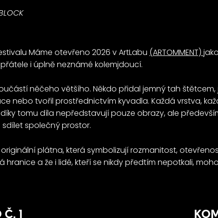
OBLOCK
festivalu Máme otevřeno 2026 v ArtLabu
(ARTOMMENT)
jako
e, přátele i úplně neznámé kolemjdoucí.
 součástí něčeho většího. Někdo přidal jemný tah štětcem, 
e nebo tvořil prostřednictvím kyvadla. Každá vrstva, kaž
díky tomu díla nepředstavují pouze obrazy, ale především s
a sdílet společný prostor.
originální plátna, která symbolizují rozmanitost, otevřenos
 hranice a že i lidé, kteří se nikdy předtím nepotkali, mo
Č. 1
KOM