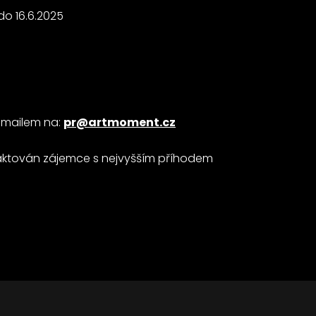
do 16.6.2025
-mailem na:
pr@artmoment.cz
aktován zájemce s nejvyšším příhodem