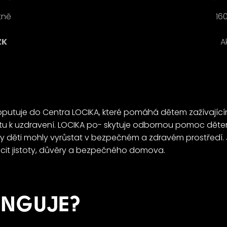
tně
160
ZK
A
oputuje do Centra LOCIKA, které pomáhá dětem zažívajícím 
stu k uzdravení. LOCIKA po- skytuje odbornou pomoc dě
 aby děti mohly vyrůstat v bezpečném a zdravém prostředí.
ocit jistoty, důvěry a bezpečného domova.
UNGUJE?