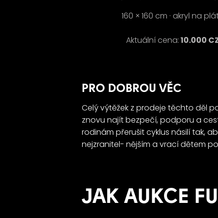
160 × 160 cm · akryl na plá
Aktuální cena:
10.000 C
PRO DOBROU VĚC
Celý výtěžek z prodeje těchto děl p
znovu najít bezpečí, podporu a ce
rodinám přerušit cyklus násilí tak,
nejzranitel- nějším a vrací dětem p
JAK AUKCE F