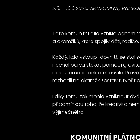
2.6. - 16.6.2025, ARTMOMENT, VNITR
Tato komunitní díla vznikla během 
a okamžiků, které spojily děti, rodič
Každý, kdo vstoupil dovnitř, se stal
nechal barvu stékat pomocí gravitac
nesou emoci konkrétní chvíle. Právě 
rozhodli na okamžik zastavit, tvořit 
I díky tomu tak mohla vzniknout dvě 
připomínkou toho, že kreativita nemá
výjimečného.
KOMUNITNÍ PLÁTNO 